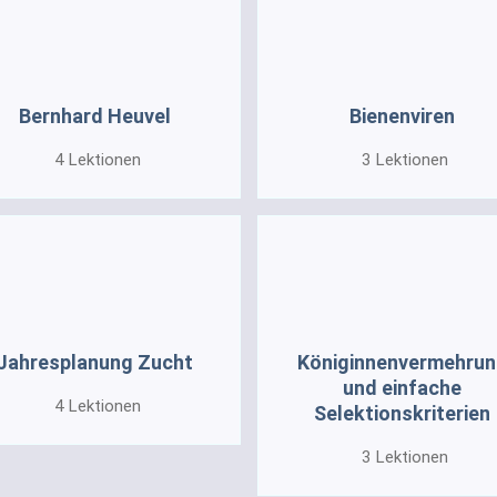
Bernhard Heuvel
Bienenviren
4
Lektionen
3
Lektionen
Jahresplanung Zucht
Königinnenvermehru
und einfache
4
Lektionen
Selektionskriterien
3
Lektionen