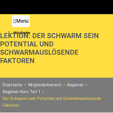
Zum
Inhalt
springen
Menü
Mitglieder
LEKTION: DER SCHWARM SEIN
POTENTIAL UND
SCHWARMAUSLÖSENDE
FAKTOREN
Startseite
Mitgliederbereich
Beginner
Beginner Kurs Teil 1
Der Schwarm sein Potential und Schwarmauslösende
Faktoren